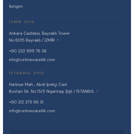
İletişim
İZMIR OFIS
Ankara Caddesi, Bayraklı Tower
No:81/15 Bayraklı / İZMİR
↗
+90 232 999 76 36
info@cetinavukatlik.com
İSTANBUL OFIS
Harbiye Mah., Abdi İpekçi Cad.
Bostan Sk. No:15/5 Nişantaşı Şişli / İSTANBUL
↗
+90 212 373 96 31
info@cetinavukatlik.com