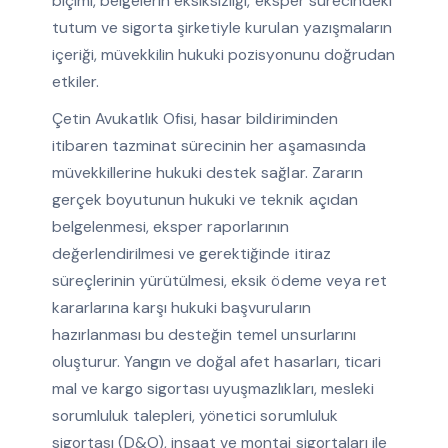
biçimi, belgelerin eksiksizliği, eksper sürecindeki
tutum ve sigorta şirketiyle kurulan yazışmaların
içeriği, müvekkilin hukuki pozisyonunu doğrudan
etkiler.
Çetin Avukatlık Ofisi, hasar bildiriminden
itibaren tazminat sürecinin her aşamasında
müvekkillerine hukuki destek sağlar. Zararın
gerçek boyutunun hukuki ve teknik açıdan
belgelenmesi, eksper raporlarının
değerlendirilmesi ve gerektiğinde itiraz
süreçlerinin yürütülmesi, eksik ödeme veya ret
kararlarına karşı hukuki başvuruların
hazırlanması bu desteğin temel unsurlarını
oluşturur. Yangın ve doğal afet hasarları, ticari
mal ve kargo sigortası uyuşmazlıkları, mesleki
sorumluluk talepleri, yönetici sorumluluk
sigortası (D&O), inşaat ve montaj sigortaları ile