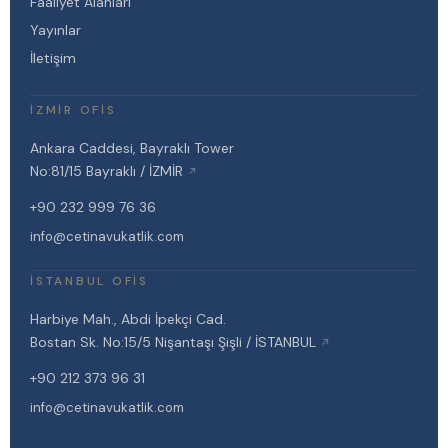
Faaliyet Alanları
Yayınlar
İletişim
İZMIR OFIS
Ankara Caddesi, Bayraklı Tower
No:81/15 Bayraklı / İZMİR
↗
+90 232 999 76 36
info@cetinavukatlik.com
İSTANBUL OFIS
Harbiye Mah., Abdi İpekçi Cad.
Bostan Sk. No:15/5 Nişantaşı Şişli / İSTANBUL
↗
+90 212 373 96 31
info@cetinavukatlik.com