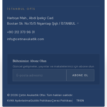
İSTANBUL OFIS
Harbiye Mah., Abdi İpekçi Cad.
Bostan Sk. No:15/5 Nişantaşı Şişli / İSTANBUL
↗
+90 212 373 96 31
info@cetinavukatlik.com
Bültenimize Abone Olun
Çetin Avukatlık Ofisi websitesi, kullanıcı deneyimini geliştirmek ve
Güncel gelişmeler, yayınlar ve makalelerimiz için abone olun
hukuki yükümlülüklerimizi yerine getirmek amacıyla çerezler
kullanmaktadır. Detaylı bilgi için
Çerez Politikamızı
ABONE OL
inceleyebilirsiniz.
REDDET
TERCIHLERI YÖNET
© 2026 Çetin Avukatlık Ofisi. Tüm hakları saklıdır.
KABUL ET
KVKK Aydınlatma
Gizlilik Politikası
Çerez Politikası
TR
·
EN