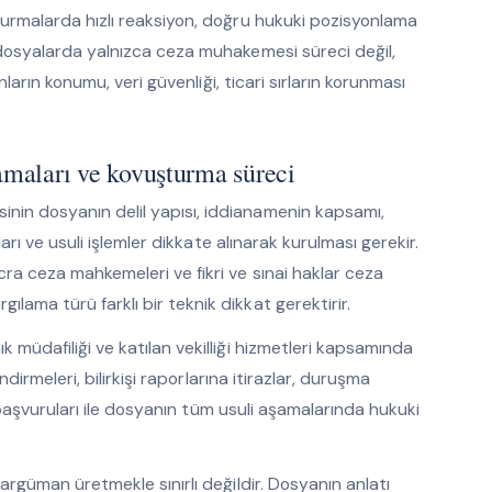
turmalarda hızlı reaksiyon, doğru hukuki pozisyonlama
 dosyalarda yalnızca ceza muhakemesi süreci değil,
anların konumu, veri güvenliği, ticari sırların korunması
lamaları ve kovuşturma süreci
nin dosyanın delil yapısı, iddianamenin kapsamı,
ları ve usuli işlemler dikkate alınarak kurulması gerekir.
cra ceza mahkemeleri ve fikri ve sınai haklar ceza
ama türü farklı bir teknik dikkat gerektirir.
 müdafiliği ve katılan vekilliği hizmetleri kapsamında
ndirmeleri, bilirkişi raporlarına itirazlar, duruşma
iz başvuruları ile dosyanın tüm usuli aşamalarında hukuki
 argüman üretmekle sınırlı değildir. Dosyanın anlatı