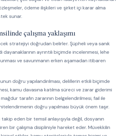
leşmeler, ödeme ilişkileri ve şirket içi karar alma
stek sunar.
msilinde çalışma yaklaşımı
cek stratejiyi doğrudan belirler. Şüpheli veya sanık
 dayanaklarının ayrıntılı biçimde incelenmesi, lehe
n korunması ve savunmanın erken aşamadan itibaren
un doğru yapılandırılması, delillerin etkili biçimde
mesi, kamu davasına katılma süreci ve zarar giderimi
a mağdur tarafın zararının belgelendirilmesi, fail ile
 nitelendirmenin doğru yapılması büyük önem taşır.
i takip eden bir temsil anlayışıyla değil, dosyanın
ren bir çalışma disipliniyle hareket eder. Müvekkilin
kişisel etkiler, kamu otoriteleriyle temas biçimi ve