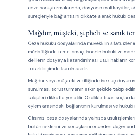
ceza soruşturmalarında, dosyanın mali kayıtlar, söz
süreçleriyle bağlantısını dikkate alarak hukuki de
Mağdur, müşteki, şüpheli ve sanık te
Ceza hukuku dosyalarında müvekkilin sıfatı, izlene
müdafiliğinde temel amaç, isnadın hukuki ve maddi
delillerin dosyaya kazandırılması, usuli hakları
tutarlı biçimde kurulmasıdır.
Mağdur veya müşteki vekilliğinde ise suç duyurusun
sunulması, soruşturmanın etkin şekilde takip edil
talepleri dikkatle yönetilir. Özellikle ticari suçlard
eylem arasındaki bağlantının kurulması ve hukuki
Ofisimiz, ceza dosyalarında yalnızca usuli işlemler
bütün risklerini ve sonuçlarını önceden değerlendi
hukuki pozisyonu, dosyanın delil durumu, ticari ve 