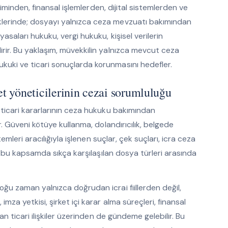
etiminden, finansal işlemlerden, dijital sistemlerden ve
klerinde; dosyayı yalnızca ceza mevzuatı bakımından
asaları hukuku, vergi hukuku, kişisel verilerin
irir. Bu yaklaşım, müvekkilin yalnızca mevcut ceza
kuki ve ticari sonuçlarda korunmasını hedefler.
ket yöneticilerinin cezai sorumluluğu
 ticari kararlarının ceza hukuku bakımından
r. Güveni kötüye kullanma, dolandırıcılık, belgede
temleri aracılığıyla işlenen suçlar, çek suçları, icra ceza
lar bu kapsamda sıkça karşılaşılan dosya türleri arasında
oğu zaman yalnızca doğrudan icrai fiillerden değil,
mza yetkisi, şirket içi karar alma süreçleri, finansal
lan ticari ilişkiler üzerinden de gündeme gelebilir. Bu