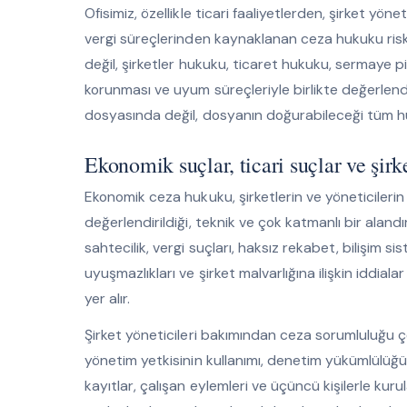
Ofisimiz, özellikle ticari faaliyetlerden, şirket yön
vergi süreçlerinden kaynaklanan ceza hukuku ris
değil, şirketler hukuku, ticaret hukuku, sermaye piy
korunması ve uyum süreçleriyle birlikte değerlend
dosyasında değil, dosyanın doğurabileceği tüm hu
Ekonomik suçlar, ticari suçlar ve şir
Ekonomik ceza hukuku, şirketlerin ve yöneticilerin
değerlendirildiği, teknik ve çok katmanlı bir alandı
sahtecilik, vergi suçları, haksız rekabet, bilişim sis
uyuşmazlıkları ve şirket malvarlığına ilişkin iddia
yer alır.
Şirket yöneticileri bakımından ceza sorumluluğu ç
yönetim yetkisinin kullanımı, denetim yükümlülüğü, i
kayıtlar, çalışan eylemleri ve üçüncü kişilerle kuru