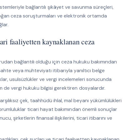
m sistemleriyle bağlantılı şikâyet ve savunma süreçleri,
den doğan ceza soruşturmaları ve elektronik ortamda
lar.
icari faaliyetten kaynaklanan ceza
 doğrudan bağlantılı olduğu için ceza hukuku bakımından
, sahte veya muhteviyatı itibarıyla yanıltıcı belge
lıklar, usulsüzlükler ve vergi incelemeleri sonucunda
e vergi hukuku bilgisi gerektiren dosyalardır.
şılıksız çek, taahhüdü ihlal, mal beyanı yükümlülükleri
orumluluklar ticari hayat bakımından önemli sonuçlar
 şirketlerin finansal ilişkilerini, ticari itibarını ve
mazlıkları, çek suçları ve ticari faaliyetten kaynaklanan