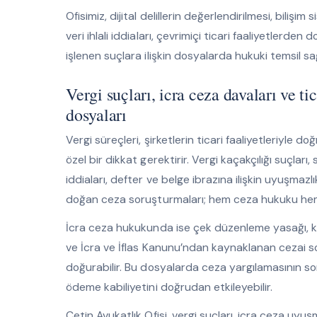
Ofisimiz, dijital delillerin değerlendirilmesi, bilişi
veri ihlali iddiaları, çevrimiçi ticari faaliyetler
işlenen suçlara ilişkin dosyalarda hukuki temsil sağ
Vergi suçları, icra ceza davaları ve t
dosyaları
Vergi süreçleri, şirketlerin ticari faaliyetleriyle
özel bir dikkat gerektirir. Vergi kaçakçılığı suçları
iddiaları, defter ve belge ibrazına ilişkin uyuşmaz
doğan ceza soruşturmaları; hem ceza hukuku hem d
İcra ceza hukukunda ise çek düzenleme yasağı, kar
ve İcra ve İflas Kanunu’ndan kaynaklanan cezai s
doğurabilir. Bu dosyalarda ceza yargılamasının sonucu,
ödeme kabiliyetini doğrudan etkileyebilir.
Çetin Avukatlık Ofisi, vergi suçları, icra ceza uyuş