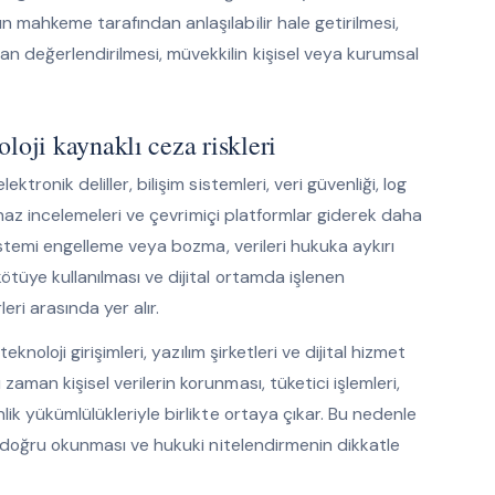
n mahkeme tarafından anlaşılabilir hale getirilmesi,
an değerlendirilmesi, müvekkilin kişisel veya kurumsal
noloji kaynaklı ceza riskleri
ktronik deliller, bilişim sistemleri, veri güvenliği, log
l cihaz incelemeleri ve çevrimiçi platformlar giderek daha
 sistemi engelleme veya bozma, verileri hukuka aykırı
ötüye kullanılması ve dijital ortamda işlenen
eri arasında yer alır.
eknoloji girişimleri, yazılım şirketleri ve dijital hizmet
zaman kişisel verilerin korunması, tüketici işlemleri,
nlik yükümlülükleriyle birlikte ortaya çıkar. Bu nedenle
rin doğru okunması ve hukuki nitelendirmenin dikkatle