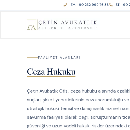
Skip
IZM: +90 232 999 76 36
IST: +90 
to
content
FAALIYET ALANLARI
Ceza Hukuku
Çetin Avukatlık Ofisi, ceza hukuku alanında özellikle
suçları, şirket yöneticilerinin cezai sorumluluğu 
stratejik hukuki temsil ve danışmanlık hizmeti sun
savunma faaliyeti olarak değil; soruşturmanın ticari 
güvenliği ve uzun vadeli hukuki riskler üzerindeki 