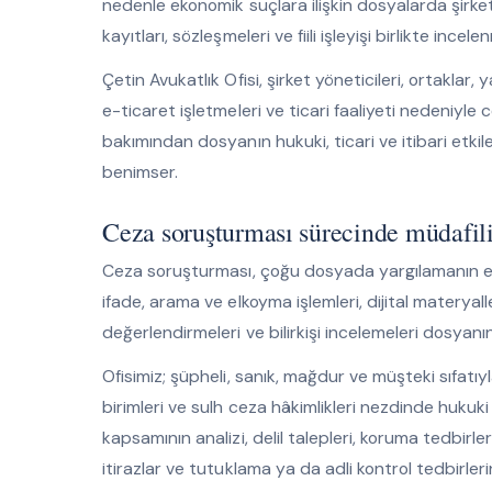
nedenle ekonomik suçlara ilişkin dosyalarda şirk
kayıtları, sözleşmeleri ve fiili işleyişi birlikte incelen
Çetin Avukatlık Ofisi, şirket yöneticileri, ortaklar, y
e-ticaret işletmeleri ve ticari faaliyeti nedeniyle
bakımından dosyanın hukuki, ticari ve itibari etkil
benimser.
Ceza soruşturması sürecinde müdafili
Ceza soruşturması, çoğu dosyada yargılamanın en k
ifade, arama ve elkoyma işlemleri, dijital materyall
değerlendirmeleri ve bilirkişi incelemeleri dosyanın
Ofisimiz; şüpheli, sanık, mağdur ve müşteki sıfatıy
birimleri ve sulh ceza hâkimlikleri nezdinde hukuki
kapsamının analizi, delil talepleri, koruma tedbirleri
itirazlar ve tutuklama ya da adli kontrol tedbirlerine