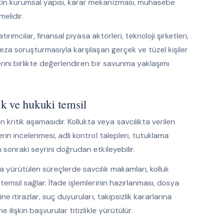
etin kurumsal yapısı, karar mekanizması, muhasebe
melidir.
atırımcılar, finansal piyasa aktörleri, teknoloji şirketleri,
 ceza soruşturmasıyla karşılaşan gerçek ve tüzel kişiler
erini birlikte değerlendiren bir savunma yaklaşımı
k ve hukuki temsil
ritik aşamasıdır. Kollukta veya savcılıkta verilen
erin incelenmesi, adli kontrol talepleri, tutuklama
 sonraki seyrini doğrudan etkileyebilir.
la yürütülen süreçlerde savcılık makamları, kolluk
 temsil sağlar. İfade işlemlerinin hazırlanması, dosya
ne itirazlar, suç duyuruları, takipsizlik kararlarına
 ilişkin başvurular titizlikle yürütülür.