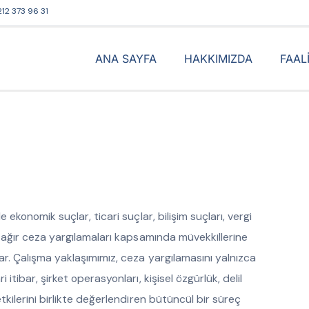
212 373 96 31
ANA SAYFA
HAKKIMIZDA
FAAL
 ekonomik suçlar, ticari suçlar, bilişim suçları, vergi
ve ağır ceza yargılamaları kapsamında müvekkillerine
ar. Çalışma yaklaşımımız, ceza yargılamasını yalnızca
itibar, şirket operasyonları, kişisel özgürlük, delil
etkilerini birlikte değerlendiren bütüncül bir süreç