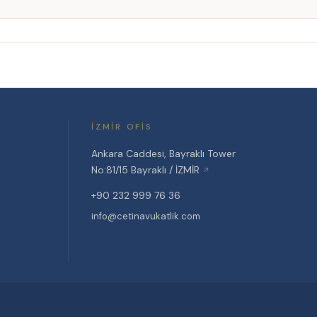
İZMIR OFIS
Ankara Caddesi, Bayraklı Tower
No:81/15 Bayraklı / İZMİR
↗
+90 232 999 76 36
info@cetinavukatlik.com