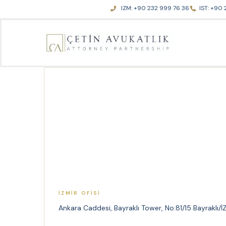
Skip
IZM: +90 232 999 76 36
IST: +90 
to
content
İZMIR OFISI
Ankara Caddesi, Bayraklı Tower, No:81/15 Bayraklı/İ