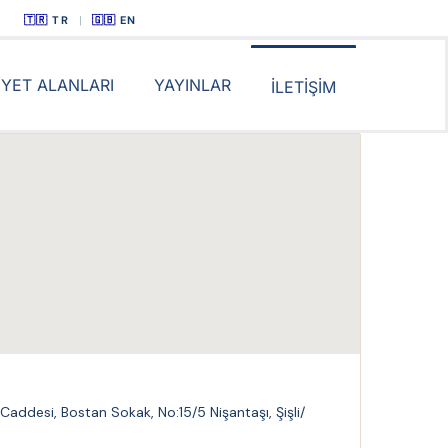
TR
|
EN
İYET ALANLARI
YAYINLAR
İLETİŞİM
 Caddesi, Bostan Sokak, No:15/5 Nişantaşı, Şişli/