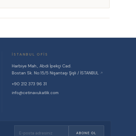
İSTANBUL OFIS
Harbiye Mah., Abdi İpekçi Cad.
Bostan Sk. No:15/5 Nişantaşı Şişli / İSTANBUL
↗
+90 212 373 96 31
info@cetinavukatlik.com
ABONE OL